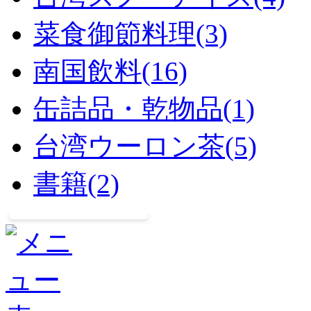
菜食御節料理(3)
南国飲料(16)
缶詰品・乾物品(1)
台湾ウーロン茶(5)
書籍(2)