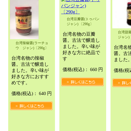
台湾豆瓣醤(トゥバン
ジャン) 〔290g〕
台湾甜麺
台湾名物の豆瓣
ジャン)〔
醤。古法で醸造し
台湾辣椒醤(ラーチョ
ました。辛い味が
台湾名
ウ ジャン)〔290g〕
好きな方に絶品で
醤。古
台湾名物の辣椒
す
ました
醤。古法で醸造し
価格
(税込)
：
660 円
ました。辛い味が
価格
(税
好きな方におすす
めです。
価格
(税込)
：
640 円