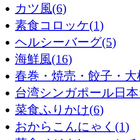
カツ風(6)
素食コロッケ(1)
ヘルシーバーグ(5)
海鮮風(16)
春巻・焼売・餃子・大根
台湾シンガポール日本ラ
菜食ふりかけ(6)
おからこんにゃく(1)