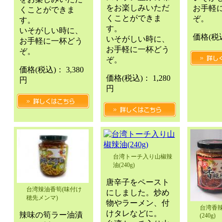
をお楽しみいただ
お手軽
くことができま
くことができま
ぞ。
す。
す。
いそがしい時に、
価格
(税
いそがしい時に、
お手軽に一杯どう
お手軽に一杯どう
ぞ。
ぞ。
価格
(税込)
：
3,380
価格
(税込)
：
1,280
円
円
台湾トーチ入り山椒辣
油(240g)
唐辛子をペースト
台湾辣油香筍(味付け
にしました。炒め
穂先メンマ)
物やラーメン、付
台湾香
けタレなどに。
辣味の筍ラー油漬
(240g)