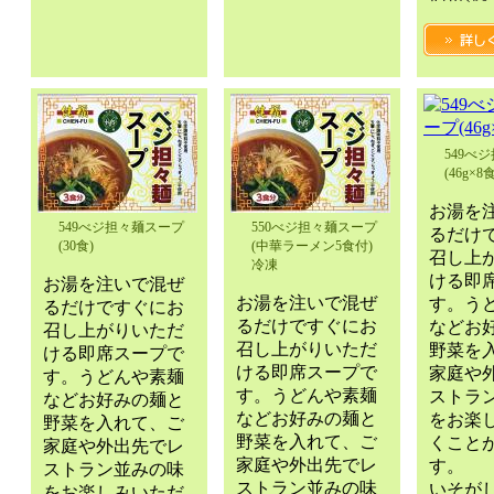
549べ
(46g×8食
お湯を
549べジ担々麺スープ
550べジ担々麺スープ
るだけ
(30食)
(中華ラーメン5食付)
召し上
冷凍
ける即
お湯を注いで混ぜ
お湯を注いで混ぜ
す。う
るだけですぐにお
るだけですぐにお
などお
召し上がりいただ
召し上がりいただ
野菜を
ける即席スープで
ける即席スープで
家庭や
す。うどんや素麺
す。うどんや素麺
ストラ
などお好みの麺と
などお好みの麺と
をお楽
野菜を入れて、ご
野菜を入れて、ご
くこと
家庭や外出先でレ
家庭や外出先でレ
す。
ストラン並みの味
ストラン並みの味
いそが
をお楽しみいただ