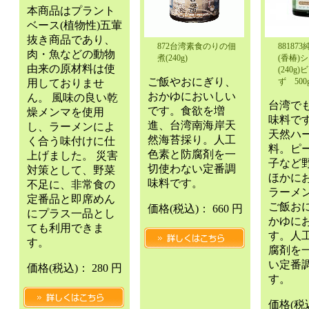
本商品はプラント
ベース(植物性)五葷
抜き商品であり、
872台湾素食のりの佃
8818
肉・魚などの動物
煮(240g)
(香椿)
由来の原材料は使
(240g
ご飯やおにぎり、
ず 500
用しておりませ
おかゆにおいしい
ん。 風味の良い乾
台湾で
です。食欲を増
燥メンマを使用
味料で
進、台湾南海岸天
し、ラーメンによ
天然ハ
然海苔採り。人工
く合う味付けに仕
料。ピ
色素と防腐剤を一
上げました。 災害
子など
切使わない定番調
対策として、野菜
ほかに
味料です。
不足に、非常食の
ラーメ
定番品と即席めん
ご飯お
価格
(税込)
：
660 円
にプラス一品とし
かゆに
ても利用できま
す。人
す。
腐剤を
い定番
価格
(税込)
：
280 円
す。
価格
(税