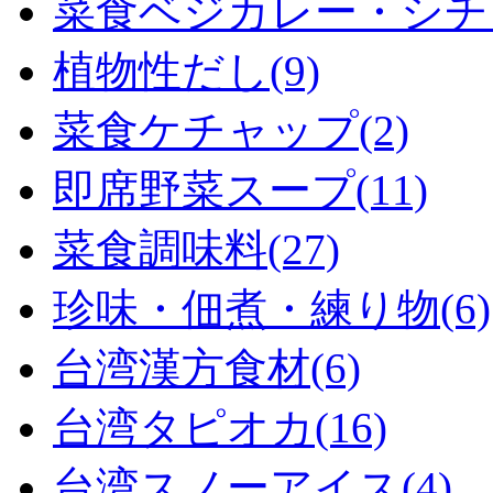
菜食ベジカレー・シチュ
植物性だし(9)
菜食ケチャップ(2)
即席野菜スープ(11)
菜食調味料(27)
珍味・佃煮・練り物(6)
台湾漢方食材(6)
台湾タピオカ(16)
台湾スノーアイス(4)