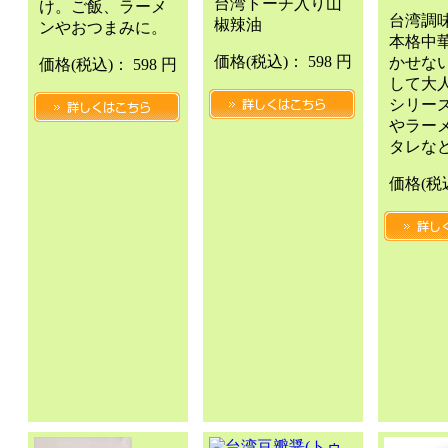
台湾トーチ入り山
け。ご飯、ラーメ
台湾調
椒辣油
ンやおつまみに。
本格中
価格
(税込)
：
598 円
かせな
価格
(税込)
：
598 円
して大
シリー
やラー
タレな
価格
(税