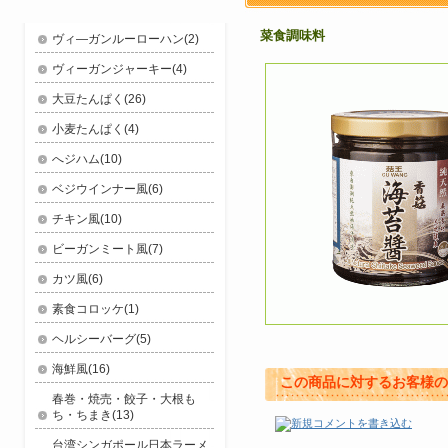
菜食調味料
ヴィ―ガンルーローハン(2)
ヴィーガンジャーキー(4)
大豆たんぱく(26)
小麦たんぱく(4)
へジハム(10)
ベジウインナー風(6)
チキン風(10)
ビーガンミート風(7)
カツ風(6)
素食コロッケ(1)
ヘルシーバーグ(5)
海鮮風(16)
この商品に対するお客様の
春巻・焼売・餃子・大根も
ち・ちまき(13)
台湾シンガポール日本ラーメ