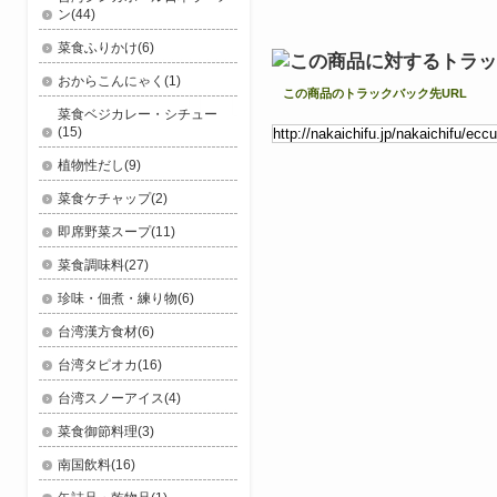
ン(44)
菜食ふりかけ(6)
おからこんにゃく(1)
この商品のトラックバック先URL
菜食ベジカレー・シチュー
(15)
植物性だし(9)
菜食ケチャップ(2)
即席野菜スープ(11)
菜食調味料(27)
珍味・佃煮・練り物(6)
台湾漢方食材(6)
台湾タピオカ(16)
台湾スノーアイス(4)
菜食御節料理(3)
南国飲料(16)