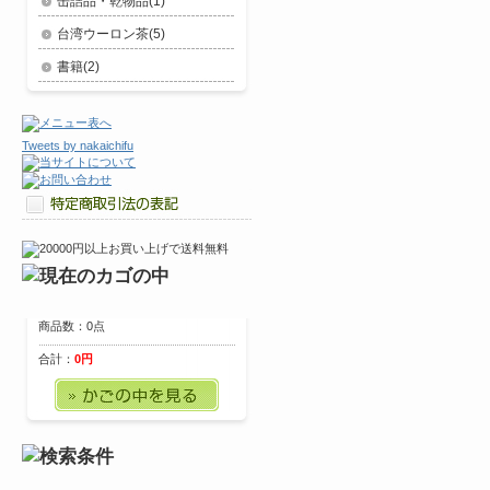
缶詰品・乾物品(1)
台湾ウーロン茶(5)
書籍(2)
Tweets by nakaichifu
商品数：0点
合計：
0円