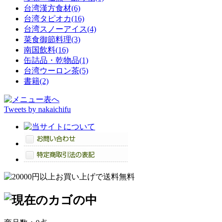
台湾漢方食材(6)
台湾タピオカ(16)
台湾スノーアイス(4)
菜食御節料理(3)
南国飲料(16)
缶詰品・乾物品(1)
台湾ウーロン茶(5)
書籍(2)
Tweets by nakaichifu