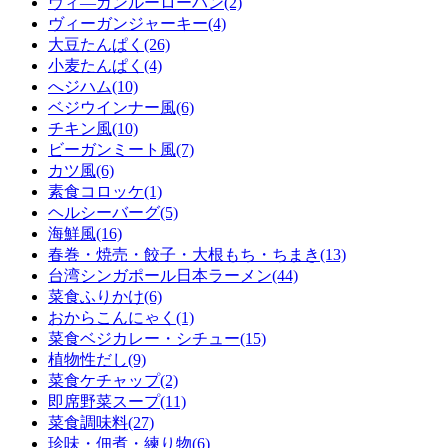
ヴィ―ガンルーローハン(2)
ヴィーガンジャーキー(4)
大豆たんぱく(26)
小麦たんぱく(4)
へジハム(10)
ベジウインナー風(6)
チキン風(10)
ビーガンミート風(7)
カツ風(6)
素食コロッケ(1)
ヘルシーバーグ(5)
海鮮風(16)
春巻・焼売・餃子・大根もち・ちまき(13)
台湾シンガポール日本ラーメン(44)
菜食ふりかけ(6)
おからこんにゃく(1)
菜食ベジカレー・シチュー(15)
植物性だし(9)
菜食ケチャップ(2)
即席野菜スープ(11)
菜食調味料(27)
珍味・佃煮・練り物(6)