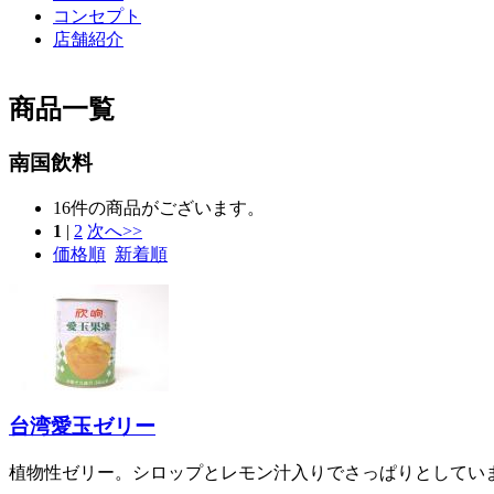
コンセプト
店舗紹介
商品一覧
南国飲料
16
件の商品がございます。
1
|
2
次へ>>
価格順
新着順
台湾愛玉ゼリー
植物性ゼリー。シロップとレモン汁入りでさっぱりとしてい