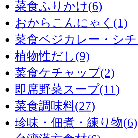
菜食ふりかけ(6)
おからこんにゃく(1)
菜食ベジカレー・シチュ
植物性だし(9)
菜食ケチャップ(2)
即席野菜スープ(11)
菜食調味料(27)
珍味・佃煮・練り物(6)