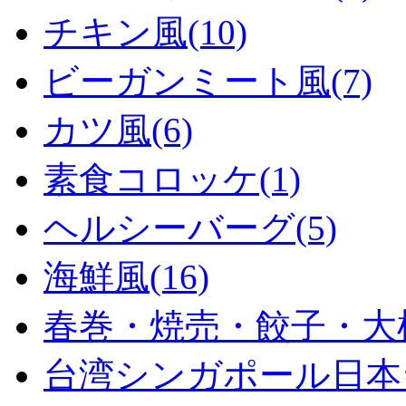
チキン風(10)
ビーガンミート風(7)
カツ風(6)
素食コロッケ(1)
ヘルシーバーグ(5)
海鮮風(16)
春巻・焼売・餃子・大根
台湾シンガポール日本ラ