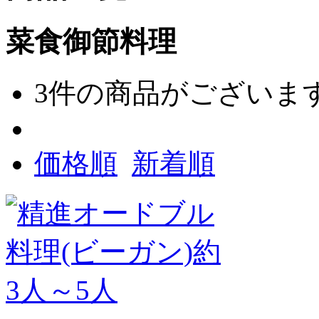
菜食御節料理
3
件の商品がございま
価格順
新着順