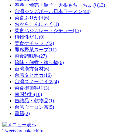
春巻・焼売・餃子・大根もち・ちまき(13)
台湾シンガポール日本ラーメン(44)
菜食ふりかけ(6)
おからこんにゃく(1)
菜食ベジカレー・シチュー(15)
植物性だし(9)
菜食ケチャップ(2)
即席野菜スープ(11)
菜食調味料(27)
珍味・佃煮・練り物(6)
台湾漢方食材(6)
台湾タピオカ(16)
台湾スノーアイス(4)
菜食御節料理(3)
南国飲料(16)
缶詰品・乾物品(1)
台湾ウーロン茶(5)
書籍(2)
Tweets by nakaichifu