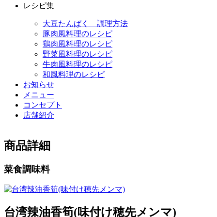
レシピ集
大豆たんぱく 調理方法
豚肉風料理のレシピ
鶏肉風料理のレシピ
野菜風料理のレシピ
牛肉風料理のレシピ
和風料理のレシピ
お知らせ
メニュー
コンセプト
店舗紹介
商品詳細
菜食調味料
台湾辣油香筍(味付け穂先メンマ)