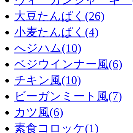
大豆たんぱく(26)
小麦たんぱく(4)
へジハム(10)
ベジウインナー風(6)
チキン風(10)
ビーガンミート風(7)
カツ風(6)
素食コロッケ(1)