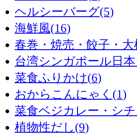
ヘルシーバーグ(5)
海鮮風(16)
春巻・焼売・餃子・大根
台湾シンガポール日本ラ
菜食ふりかけ(6)
おからこんにゃく(1)
菜食ベジカレー・シチュ
植物性だし(9)