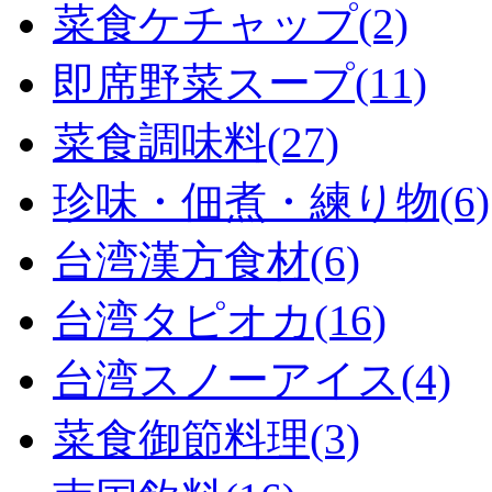
菜食ケチャップ(2)
即席野菜スープ(11)
菜食調味料(27)
珍味・佃煮・練り物(6)
台湾漢方食材(6)
台湾タピオカ(16)
台湾スノーアイス(4)
菜食御節料理(3)