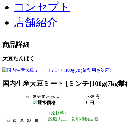
コンセプト
店舗紹介
商品詳細
大豆たんぱく
国内生産大豆ミート [ミンチ]100g(7kg
338 円
0 円
<原材料>
脱脂大豆、食用植物油脂