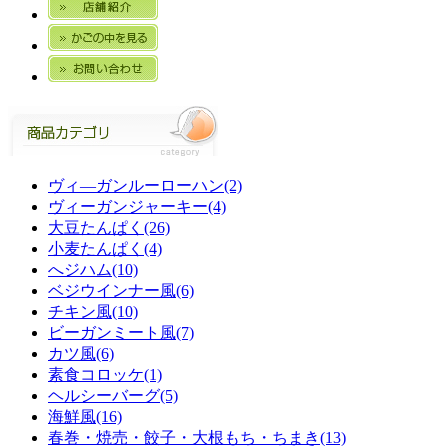
ヴィ―ガンルーローハン(2)
ヴィーガンジャーキー(4)
大豆たんぱく(26)
小麦たんぱく(4)
へジハム(10)
ベジウインナー風(6)
チキン風(10)
ビーガンミート風(7)
カツ風(6)
素食コロッケ(1)
ヘルシーバーグ(5)
海鮮風(16)
春巻・焼売・餃子・大根もち・ちまき(13)