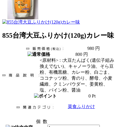
855台湾大豆ふりかけ(120g)カレー味
980 円
800 円
<原材料> : :大豆たんぱく(遺伝子組み
換えでない)、キャノーラ油、そら豆
粉、有機黒糖、カレー粉、白ごま、
ココナッツ粉、青のり、酵母、小麦
繊維、クミンパウダー、姜黄粉、
塩、パイン粉、醤油
0 Pt
菜食ふりかけ
個 数