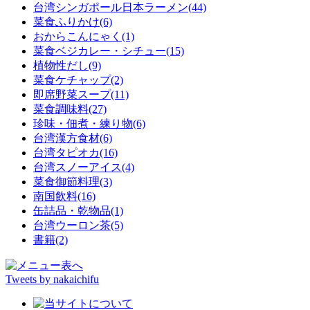
台湾シンガポール日本ラーメン(44)
菜食ふりかけ(6)
おからこんにゃく(1)
菜食ベジカレー・シチュー(15)
植物性だし(9)
菜食ケチャップ(2)
即席野菜スープ(11)
菜食調味料(27)
珍味・佃煮・練り物(6)
台湾漢方食材(6)
台湾タピオカ(16)
台湾スノーアイス(4)
菜食御節料理(3)
南国飲料(16)
缶詰品・乾物品(1)
台湾ウーロン茶(5)
書籍(2)
Tweets by nakaichifu