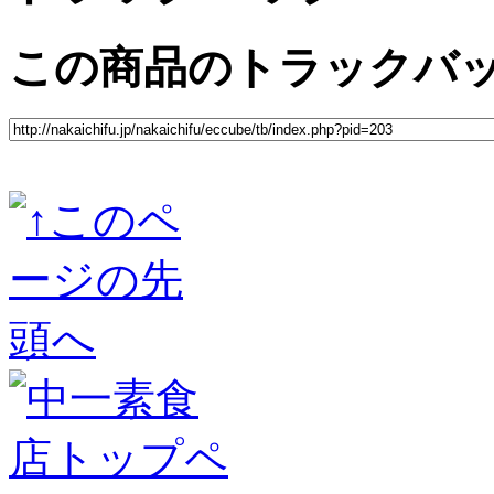
この商品のトラックバッ