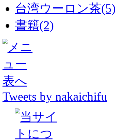
台湾ウーロン茶(5)
書籍(2)
Tweets by nakaichifu