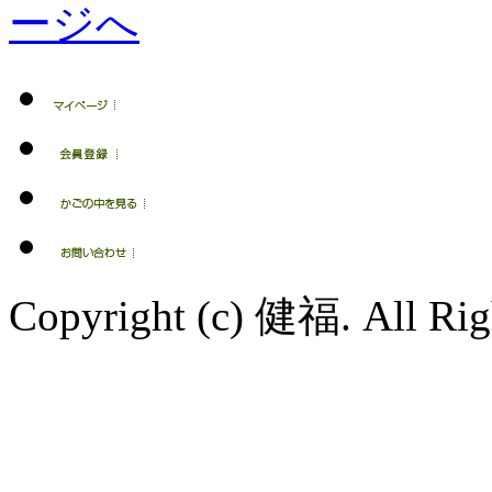
Copyright (c) 健福. All Righ