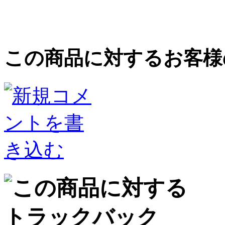
この商品に対するお客様