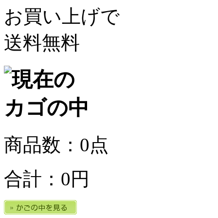
商品数：0点
合計：
0円