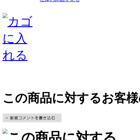
この商品に対するお客様