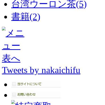
台湾ウーロン茶(5)
書籍(2)
Tweets by nakaichifu