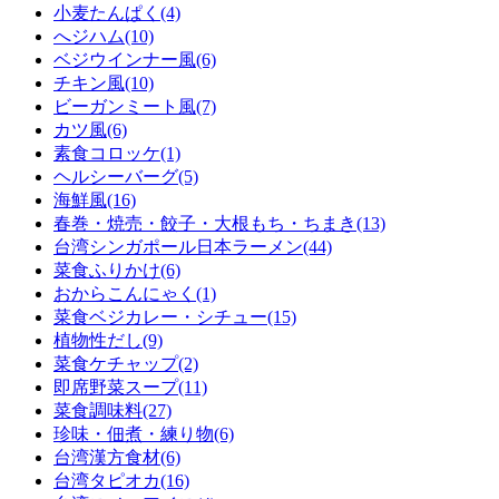
小麦たんぱく(4)
へジハム(10)
ベジウインナー風(6)
チキン風(10)
ビーガンミート風(7)
カツ風(6)
素食コロッケ(1)
ヘルシーバーグ(5)
海鮮風(16)
春巻・焼売・餃子・大根もち・ちまき(13)
台湾シンガポール日本ラーメン(44)
菜食ふりかけ(6)
おからこんにゃく(1)
菜食ベジカレー・シチュー(15)
植物性だし(9)
菜食ケチャップ(2)
即席野菜スープ(11)
菜食調味料(27)
珍味・佃煮・練り物(6)
台湾漢方食材(6)
台湾タピオカ(16)