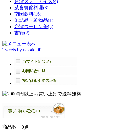
台湾スノーアイス(4)
菜食御節料理(3)
南国飲料(16)
缶詰品・乾物品(1)
台湾ウーロン茶(5)
書籍(2)
Tweets by nakaichifu
商品数：0点