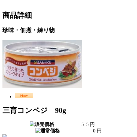
商品詳細
珍味・佃煮・練り物
三育コンベジ 90g
515 円
0 円