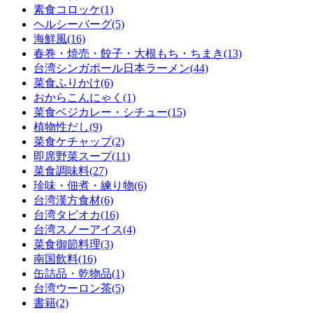
素食コロッケ(1)
ヘルシーバーグ(5)
海鮮風(16)
春巻・焼売・餃子・大根もち・ちまき(13)
台湾シンガポール日本ラーメン(44)
菜食ふりかけ(6)
おからこんにゃく(1)
菜食ベジカレー・シチュー(15)
植物性だし(9)
菜食ケチャップ(2)
即席野菜スープ(11)
菜食調味料(27)
珍味・佃煮・練り物(6)
台湾漢方食材(6)
台湾タピオカ(16)
台湾スノーアイス(4)
菜食御節料理(3)
南国飲料(16)
缶詰品・乾物品(1)
台湾ウーロン茶(5)
書籍(2)