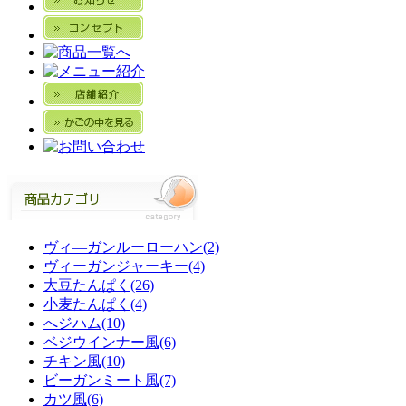
ヴィ―ガンルーローハン(2)
ヴィーガンジャーキー(4)
大豆たんぱく(26)
小麦たんぱく(4)
へジハム(10)
ベジウインナー風(6)
チキン風(10)
ビーガンミート風(7)
カツ風(6)